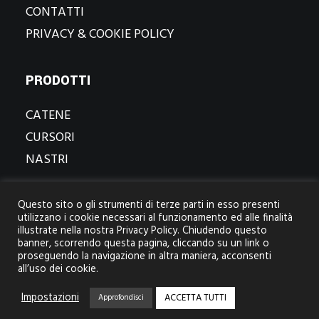
CONTATTI
PRIVACY & COOKIE POLICY
PRODOTTI
CATENE
CURSORI
NASTRI
CONTATTI
Questo sito o gli strumenti di terze parti in esso presenti
utilizzano i cookie necessari al funzionamento ed alle finalità
© 2022 ZIP GFD spa All rights reserved
illustrate nella nostra Privacy Policy. Chiudendo questo
Via delle rose, 11/a
banner, scorrendo questa pagina, cliccando su un link o
70026 modugno / bari / italia
proseguendo la navigazione in altra maniera, acconsenti
p.iva.06054960726
all’uso dei cookie.
Impostazioni
ACCETTA TUTTI
Approfondisci
MARIOMATERA.COM