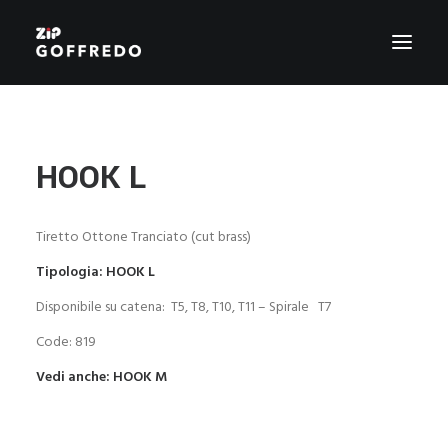
PRODUZIONE
CHI SIAMO
HOOK L
CERTIFICAZIONI
ZIP SERVICE
Tiretto Ottone Tranciato (cut brass)
STILE
Tipologia: HOOK L
GREEN ZIP
AGENTI
Disponibile su catena: T5, T8, T10, T11 – Spirale T7
CONTATTI
Code: 819
Vedi anche: HOOK M