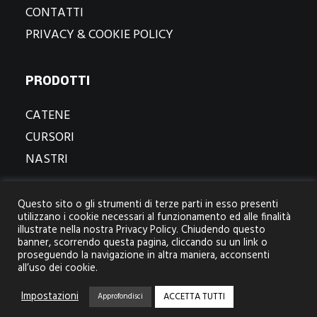
CONTATTI
PRIVACY & COOKIE POLICY
PRODOTTI
CATENE
CURSORI
NASTRI
CONTATTI
Questo sito o gli strumenti di terze parti in esso presenti
utilizzano i cookie necessari al funzionamento ed alle finalità
© 2022 ZIP GFD spa All rights reserved
illustrate nella nostra Privacy Policy. Chiudendo questo
Via delle rose, 11/a
banner, scorrendo questa pagina, cliccando su un link o
70026 modugno / bari / italia
proseguendo la navigazione in altra maniera, acconsenti
p.iva.06054960726
all’uso dei cookie.
Impostazioni
ACCETTA TUTTI
Approfondisci
MARIOMATERA.COM