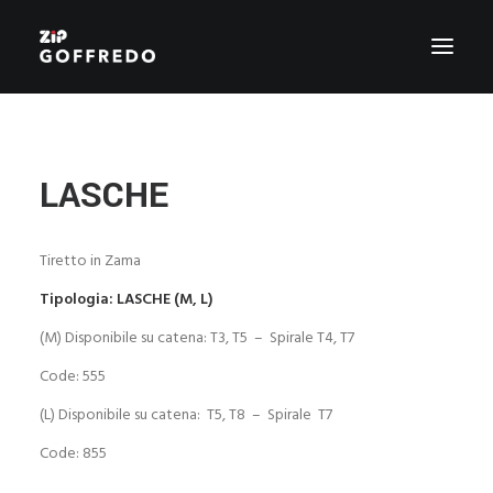
PRODUZIONE
CHI SIAMO
LASCHE
CERTIFICAZIONI
ZIP SERVICE
Tiretto in Zama
STILE
Tipologia: LASCHE (M, L)
GREEN ZIP
AGENTI
(M) Disponibile su catena: T3, T5 – Spirale T4, T7
CONTATTI
Code: 555
(L) Disponibile su catena: T5, T8 – Spirale T7
Code: 855