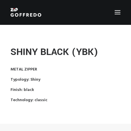
PRODUZIONE
CHI SIAMO
SHINY BLACK (YBK)
CERTIFICAZIONI
ZIP SERVICE
METAL ZIPPER
STILE
Typology: Shiny
GREEN ZIP
AGENTI
Finish: black
CONTATTI
Technology: classic